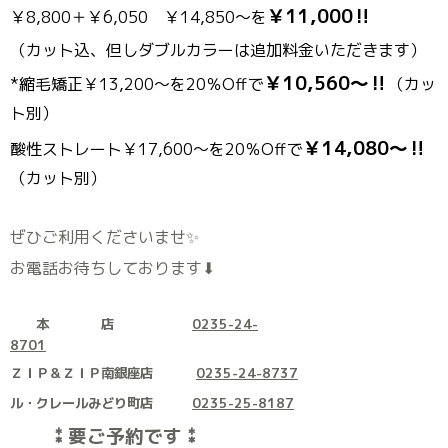
￥11,000‼
￥8,800＋￥6,050 ￥14,850〜を
（カット込、但しダブルカラーは追加料金いただきます）
￥10,560〜‼
*縮毛矯正￥13,200〜を20％Offで
（カッ
ト別）
￥14,080〜‼
酸性ストレート￥17,600〜を20％Offで
（カット別）
ぜひご利用くださいませ✨
お電話お待ちしております⬇
本 店
0235-24-
8701
ＺＩＰ＆ＺＩＰ南銀座店
0235-24-8737
ル・クレールみどり町店
0235-25-8187
⁑要ご予約です⁑